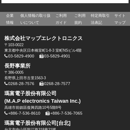
企業
個人情報の取り扱
ご利用
ご利用
特定商取引
サイト
情報
いについて
ガイド
規約
法表記
マップ
株式会社マップエレクトロニクス
〒103-0022
東京都中央区日本橋室町1-8-3 室町NSビル4階
03-5829-4900
03-5829-4901
長野事業所
〒386-0005
長野県上田市古里1563-3
0268-28-7576
0268-28-7577
瑪富電子股份有限公司
(M.A.P electronics Taiwan Inc.)
高雄市前鎮區復興四路10号5階8号
+886-7-536-8610
+886-7-536-7065
瑪富電子股份有限公司[台北]
台北市中山區龍江路318巷21號