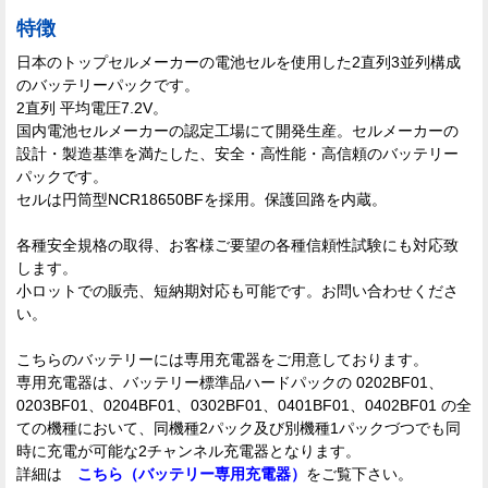
特徴
日本のトップセルメーカーの電池セルを使用した2直列3並列構成
のバッテリーパックです。
2直列 平均電圧7.2V。
国内電池セルメーカーの認定工場にて開発生産。セルメーカーの
設計・製造基準を満たした、安全・高性能・高信頼のバッテリー
パックです。
セルは円筒型NCR18650BFを採用。保護回路を内蔵。
各種安全規格の取得、お客様ご要望の各種信頼性試験にも対応致
します。
小ロットでの販売、短納期対応も可能です。お問い合わせくださ
い。
こちらのバッテリーには専用充電器をご用意しております。
専用充電器は、バッテリー標準品ハードパックの 0202BF01、
0203BF01、0204BF01、0302BF01、0401BF01、0402BF01 の全
ての機種において、同機種2パック及び別機種1パックづつでも同
時に充電が可能な2チャンネル充電器となります。
詳細は
こちら（バッテリー専用充電器）
をご覧下さい。