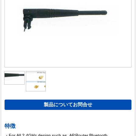
製品についてお問合せ
特徴
・For All 2.4GHz design,such as ,AP,Router,Bluetooth,