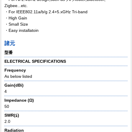
Zigbee...etc.
・For IEEE802.11a/b/g 2.4+5.xGHz Tri-band
・High Gain
・Small Size
・Easy installatoin
諸元
型番
ELECTRICAL SPECIFICATIONS
Frequency
As below listed
Gain(dBi)
4
Impedance (Ω)
50
SWR(≦)
2.0
Radiation