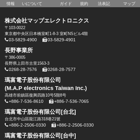
情報
いについて
ガイド
規約
法表記
マップ
株式会社マップエレクトロニクス
〒103-0022
東京都中央区日本橋室町1-8-3 室町NSビル4階
03-5829-4900
03-5829-4901
長野事業所
〒386-0005
長野県上田市古里1563-3
0268-28-7576
0268-28-7577
瑪富電子股份有限公司
(M.A.P electronics Taiwan Inc.)
高雄市前鎮區復興四路10号5階8号
+886-7-536-8610
+886-7-536-7065
瑪富電子股份有限公司[台北]
台北市中山區龍江路318巷21號
+886-2-2506-0330
+886-2-2506-0330
瑪富電子股份有限公司[台中]