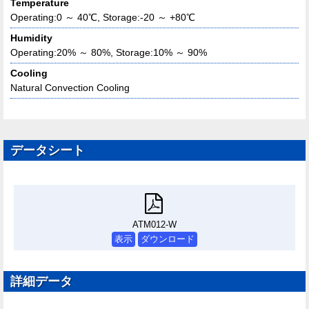
Temperature
Operating:0 ～ 40℃, Storage:-20 ～ +80℃
Humidity
Operating:20% ～ 80%, Storage:10% ～ 90%
Cooling
Natural Convection Cooling
データシート
ATM012-W
表示
ダウンロード
詳細データ