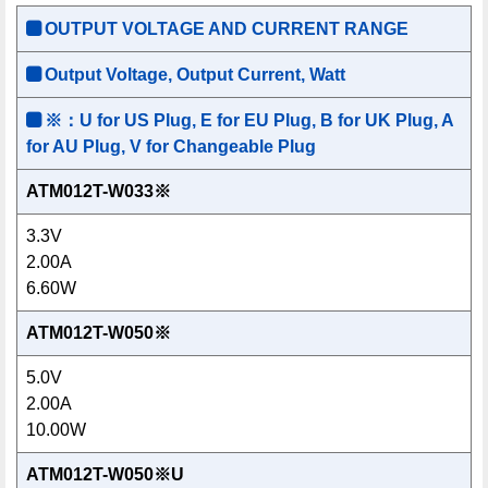
OUTPUT VOLTAGE AND CURRENT RANGE
Output Voltage, Output Current, Watt
※：U for US Plug, E for EU Plug, B for UK Plug, A
for AU Plug, V for Changeable Plug
ATM012T-W033※
3.3V
2.00A
6.60W
ATM012T-W050※
5.0V
2.00A
10.00W
ATM012T-W050※U