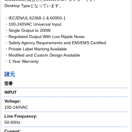
Desktop Typeとなっています。
・IEC/EN/UL 62368-1 & 60950-1
・100-240VAC Universal Input
・Single Output to 200W
・Regulated Output With Low Ripple Noise
・Safety Agency Requirements and EMI/EMS Certified
・Private Label Marking Available
・Modified and Custom Design Available
・1 Year Warranty
諸元
型番
INPUT
Voltage:
100-240VAC
Line Frequency:
50-60Hz
Current: