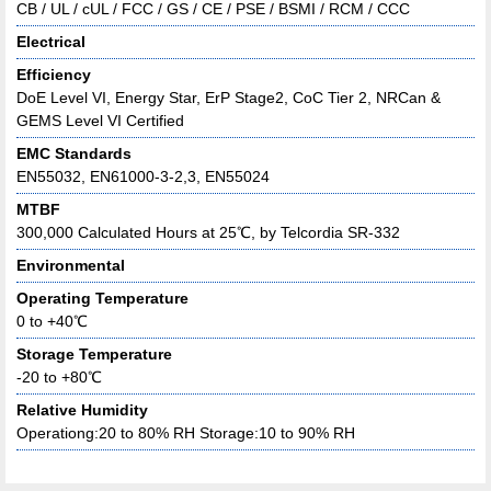
CB / UL / cUL / FCC / GS / CE / PSE / BSMI / RCM / CCC
Electrical
Efficiency
DoE Level VI, Energy Star, ErP Stage2, CoC Tier 2, NRCan &
GEMS Level VI Certified
EMC Standards
EN55032, EN61000-3-2,3, EN55024
MTBF
300,000 Calculated Hours at 25℃, by Telcordia SR-332
Environmental
Operating Temperature
0 to +40℃
Storage Temperature
-20 to +80℃
Relative Humidity
Operationg:20 to 80% RH Storage:10 to 90% RH