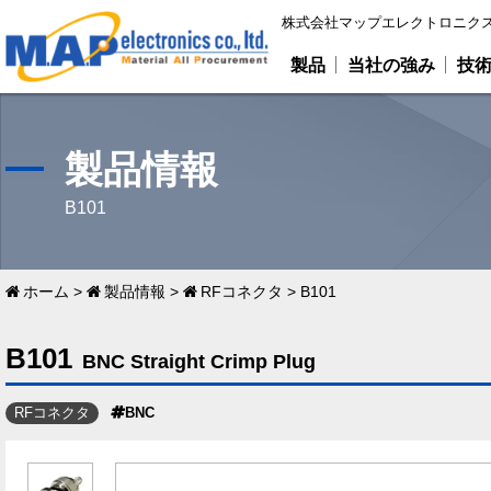
株式会社マップエレクトロニクス
製品
当社の強み
技
製品情報
B101
ホーム
>
製品情報
>
RFコネクタ
>
B101
B101
BNC Straight Crimp Plug
RFコネクタ
BNC