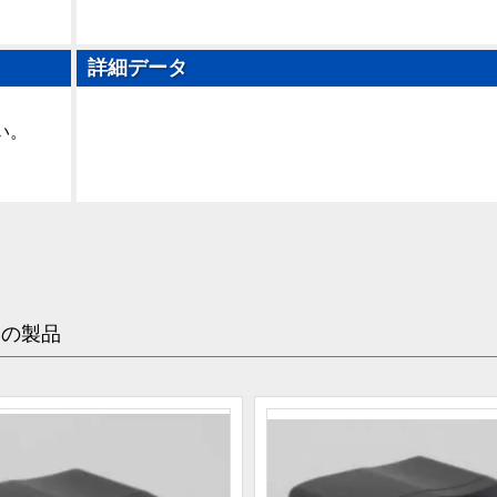
詳細データ
い。
めの製品