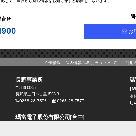
に応じて、当社から別途情報をお知らせする場合もございます。
問
問合せ
4900
お
企業情報
個人情報の取り扱いについて
ご利用
長野事業所
瑪
〒386-0005
(M
長野県上田市古里1563-3
高
0268-28-7576
0268-28-7577
+
瑪富電子股份有限公司[台中]
台中市太平區旱溪東路二段108號8樓
+886-4-2391-1821