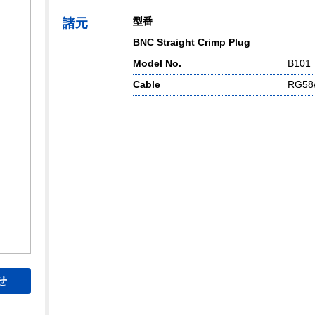
型番
諸元
BNC Straight Crimp Plug
Model No.
B101
Cable
RG58/
せ