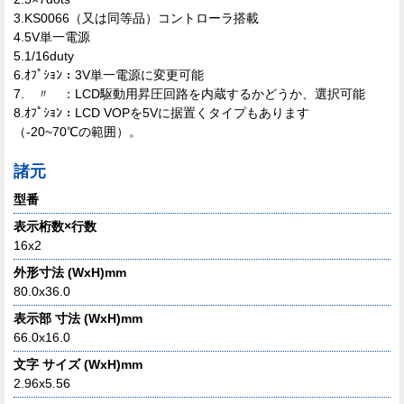
3.KS0066（又は同等品）コントローラ搭載
4.5V単一電源
5.1/16duty
6.ｵﾌﾟｼｮﾝ：3V単一電源に変更可能
7. 〃 ：LCD駆動用昇圧回路を内蔵するかどうか、選択可能
8.ｵﾌﾟｼｮﾝ：LCD VOPを5Vに据置くタイプもあります
（-20~70℃の範囲）。
諸元
型番
表示桁数×行数
16x2
外形寸法 (WxH)mm
80.0x36.0
表示部 寸法 (WxH)mm
66.0x16.0
文字 サイズ (WxH)mm
2.96x5.56