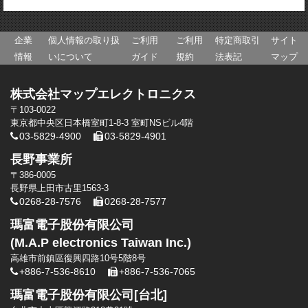
企業
個人情報の取り扱
ご利用
ご利用
特定商取引
サイト
情報
いについて
ガイド
規約
法表記
マップ
株式会社マップエレクトロニクス
〒103-0022
東京都中央区日本橋室町1-8-3 室町NSビル4階
03-5829-4900
03-5829-4901
長野事業所
〒386-0005
長野県上田市古里1563-3
0268-28-7576
0268-28-7577
瑪富電子股份有限公司
(M.A.P electronics Taiwan Inc.)
高雄市前鎮區復興四路10号5階8号
+886-7-536-8610
+886-7-536-7065
瑪富電子股份有限公司[台北]