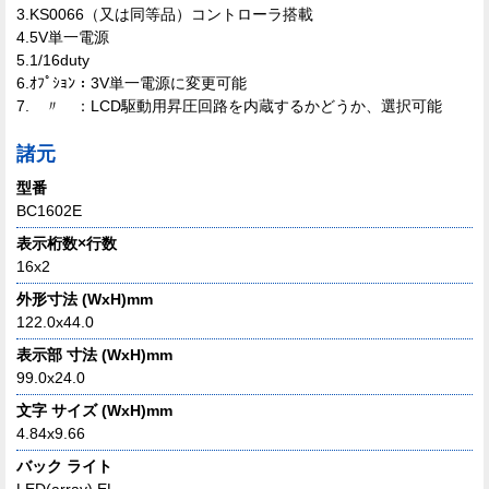
3.KS0066（又は同等品）コントローラ搭載
4.5V単一電源
5.1/16duty
6.ｵﾌﾟｼｮﾝ：3V単一電源に変更可能
7. 〃 ：LCD駆動用昇圧回路を内蔵するかどうか、選択可能
諸元
型番
BC1602E
表示桁数×行数
16x2
外形寸法 (WxH)mm
122.0x44.0
表示部 寸法 (WxH)mm
99.0x24.0
文字 サイズ (WxH)mm
4.84x9.66
バック ライト