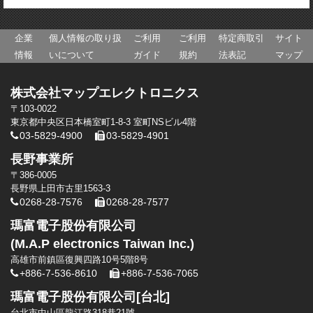
企業
個人情報の取り扱
ご利用
ご利用
特定商取引
サイト
情報
いについて
ガイド
規約
法表記
マップ
株式会社マップエレクトロニクス
〒103-0022
東京都中央区日本橋室町1-8-3 室町NSビル4階
03-5829-4900
03-5829-4901
長野事業所
〒386-0005
長野県上田市古里1563-3
0268-28-7576
0268-28-7577
瑪富電子股份有限公司
(M.A.P electronics Taiwan Inc.)
高雄市前鎮區復興四路10号5階8号
+886-7-536-8610
+886-7-536-7065
瑪富電子股份有限公司[台北]
台北市中山區龍江路318巷21號