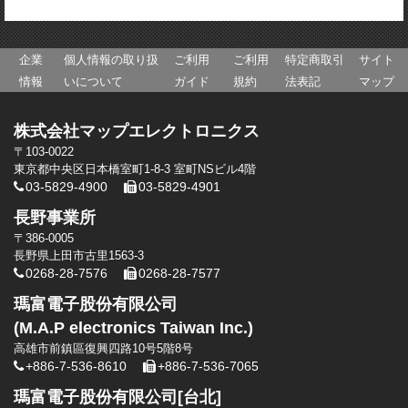
企業
個人情報の取り扱
ご利用
ご利用
特定商取引
サイト
情報
いについて
ガイド
規約
法表記
マップ
株式会社マップエレクトロニクス
〒103-0022
東京都中央区日本橋室町1-8-3 室町NSビル4階
03-5829-4900
03-5829-4901
長野事業所
〒386-0005
長野県上田市古里1563-3
0268-28-7576
0268-28-7577
瑪富電子股份有限公司
(M.A.P electronics Taiwan Inc.)
高雄市前鎮區復興四路10号5階8号
+886-7-536-8610
+886-7-536-7065
瑪富電子股份有限公司[台北]