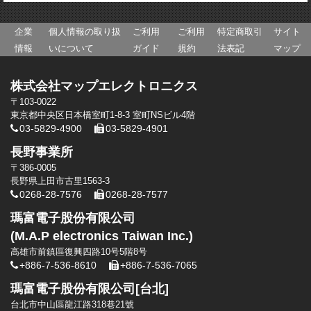
企業
個人情報の取り扱
ご利用
ご利用
特定商取引
サイト
情報
いについて
ガイド
規約
法表記
マップ
株式会社マップエレクトロニクス
〒103-0022
東京都中央区日本橋室町1-8-3 室町NSビル4階
03-5829-4900
03-5829-4901
長野事業所
〒386-0005
長野県上田市古里1563-3
0268-28-7576
0268-28-7577
瑪富電子股份有限公司
(M.A.P electronics Taiwan Inc.)
高雄市前鎮區復興四路10号5階8号
+886-7-536-8610
+886-7-536-7065
瑪富電子股份有限公司[台北]
台北市中山區龍江路318巷21號