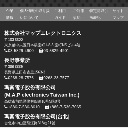
企業
個人情報の取り扱
ご利用
ご利用
特定商取引
サイト
情報
いについて
ガイド
規約
法表記
マップ
株式会社マップエレクトロニクス
〒103-0022
東京都中央区日本橋室町1-8-3 室町NSビル4階
03-5829-4900
03-5829-4901
長野事業所
〒386-0005
長野県上田市古里1563-3
0268-28-7576
0268-28-7577
瑪富電子股份有限公司
(M.A.P electronics Taiwan Inc.)
高雄市前鎮區復興四路10号5階8号
+886-7-536-8610
+886-7-536-7065
瑪富電子股份有限公司[台北]
台北市中山區龍江路318巷21號