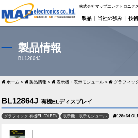
株式会社マップエレクトロニクス
製品
当社の強み
技
製品情報
BL12864J
ホーム
>
製品情報
>
表示機・表示モジュール
>
グラフィック 
BL12864J
有機ELディスプレイ
グラフィック 有機EL (OLED)
表示機・表示モジュール
128×64 OL