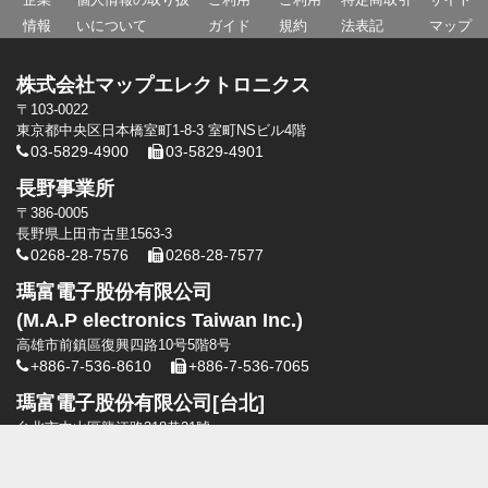
情報
いについて
ガイド
規約
法表記
マップ
株式会社マップエレクトロニクス
〒103-0022
東京都中央区日本橋室町1-8-3 室町NSビル4階
03-5829-4900
03-5829-4901
長野事業所
〒386-0005
長野県上田市古里1563-3
0268-28-7576
0268-28-7577
瑪富電子股份有限公司
(M.A.P electronics Taiwan Inc.)
高雄市前鎮區復興四路10号5階8号
+886-7-536-8610
+886-7-536-7065
瑪富電子股份有限公司[台北]
台北市中山區龍江路318巷21號
+886-2-2506-0330
+886-2-2506-0330
瑪富電子股份有限公司[台中]