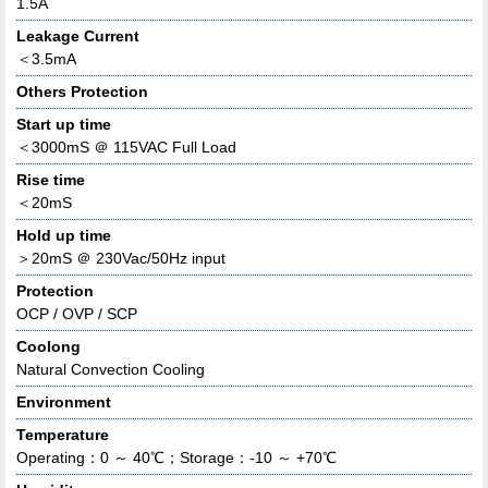
1.5A
Leakage Current
＜3.5mA
Others Protection
Start up time
＜3000mS ＠ 115VAC Full Load
Rise time
＜20mS
Hold up time
＞20mS ＠ 230Vac/50Hz input
Protection
OCP / OVP / SCP
Coolong
Natural Convection Cooling
Environment
Temperature
Operating：0 ～ 40℃；Storage：-10 ～ +70℃