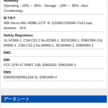
Humidity
Operating：20% ～ 85%；Storage：10% ～ 95%（Non
Condensing）
M.T.B.F
50K Hours MIL-HDBK-217F ＠ 115VAC/230VAC Full Load,
Ambient：25℃
Safety Regulation
UL 62368-1, CSA C22.2 No.62368-1, IEC62368-1, EN62368-1UL
60950-1, CSA C22.2 No.60950-1, IEC60950-1, EN60950-1
EMC
EMI
FCC CFR 47 RART 15B, EN55032, EN61000-3
EMS
EN55024(EN61204-3), EN61000-4
データシート