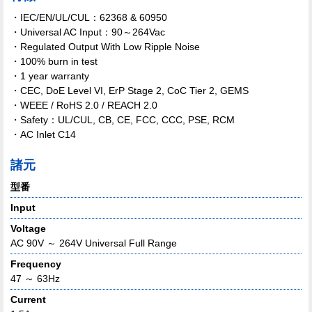
・IEC/EN/UL/CUL：62368 & 60950
・Universal AC Input：90～264Vac
・Regulated Output With Low Ripple Noise
・100% burn in test
・1 year warranty
・CEC, DoE Level VI, ErP Stage 2, CoC Tier 2, GEMS
・WEEE / RoHS 2.0 / REACH 2.0
・Safety：UL/CUL, CB, CE, FCC, CCC, PSE, RCM
・AC Inlet C14
諸元
型番
Input
Voltage
AC 90V ～ 264V Universal Full Range
Frequency
47 ～ 63Hz
Current