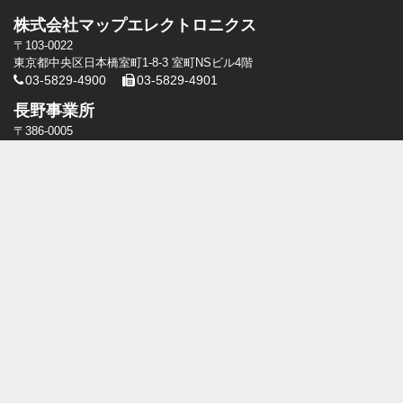
株式会社マップエレクトロニクス
〒103-0022
東京都中央区日本橋室町1-8-3 室町NSビル4階
03-5829-4900
03-5829-4901
長野事業所
〒386-0005
長野県上田市古里1563-3
0268-28-7576
0268-28-7577
瑪富電子股份有限公司
(M.A.P electronics Taiwan Inc.)
高雄市前鎮區復興四路10号5階8号
+886-7-536-8610
+886-7-536-7065
瑪富電子股份有限公司[台北]
台北市中山區龍江路318巷21號
+886-2-2506-0330
+886-2-2506-0330
瑪富電子股份有限公司[台中]
台中市太平區旱溪東路二段108號8樓
+886-4-2391-1821