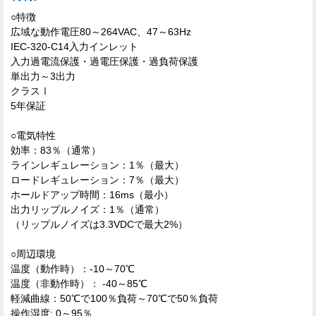
○特徴
広域な動作電圧80～264VAC、47～63Hz
IEC-320-C14入力インレット
入力過電流保護・過電圧保護・過負荷保護
単出力～3出力
クラスⅠ
5年保証
○電気特性
効率：83％（通常）
ラインレギュレーション：1％（最大）
ロードレギュレーション：7％（最大）
ホールドアップ時間：16ms（最小）
出力リップルノイズ：1％（通常）
（リップルノイズは3.3VDCで最大2%）
○周辺環境
温度（動作時）：-10～70℃
温度（非動作時）： -40～85℃
軽減曲線：50℃で100％負荷～70℃で50％負荷
操作湿度: 0～95％