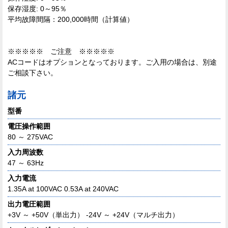
保存湿度: 0～95％
平均故障間隔：200,000時間（計算値）
※※※※※ ご注意 ※※※※※
ACコードはオプションとなっております。ご入用の場合は、別途
ご相談下さい。
諸元
型番
電圧操作範囲
80 ～ 275VAC
入力周波数
47 ～ 63Hz
入力電流
1.35A at 100VAC 0.53A at 240VAC
出力電圧範囲
+3V ～ +50V（単出力） -24V ～ +24V（マルチ出力）