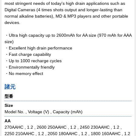
most stringent needs of today's high drain applications such as
Digital Cameras (4 times shots output and longer-lasting than
normal alkaline batteries), MD & MP3 players and other portable
devices.
・Ultra high capacity up to 2600mAh for AA size (970 mAh for AAA
size)
・Excellent high drain performance
・Fast charge capability
・Up to 1000 recharge cycles
・Environmentally friendly
・No memory effect
諸元
型番
Size
Model No. , Voltage (V) , Capacity (mAh)
AA
270AAHC , 1.2 , 2600 250AAHC , 1.2 , 2450 230AAHC , 1.2 ,
2250 210AAHC , 1.2 , 2050 180AAHC , 1.2 , 1800 160AAHC , 1.2