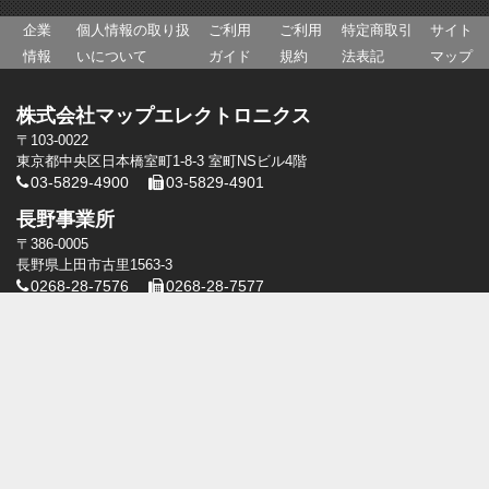
企業
個人情報の取り扱
ご利用
ご利用
特定商取引
サイト
情報
いについて
ガイド
規約
法表記
マップ
株式会社マップエレクトロニクス
〒103-0022
東京都中央区日本橋室町1-8-3 室町NSビル4階
03-5829-4900
03-5829-4901
長野事業所
〒386-0005
長野県上田市古里1563-3
0268-28-7576
0268-28-7577
瑪富電子股份有限公司
(M.A.P electronics Taiwan Inc.)
高雄市前鎮區復興四路10号5階8号
+886-7-536-8610
+886-7-536-7065
瑪富電子股份有限公司[台北]
台北市中山區龍江路318巷21號
+886-2-2506-0330
+886-2-2506-0330