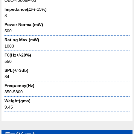
OBO-40008F-03
Impedance(Ω+/-15%)
8
Power Normal(mW)
500
Rating Max.(mW)
1000
F0(Hz+/-20%)
550
SPL(+/-3db)
84
Frequency(Hz)
350-5800
Weight(gms)
9.45