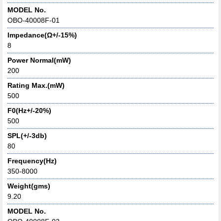
MODEL No.
OBO-40008F-01
Impedance(Ω+/-15%)
8
Power Normal(mW)
200
Rating Max.(mW)
500
F0(Hz+/-20%)
500
SPL(+/-3db)
80
Frequency(Hz)
350-8000
Weight(gms)
9.20
MODEL No.