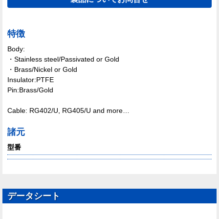
特徴
Body:
・Stainless steel/Passivated or Gold
・Brass/Nickel or Gold
Insulator:PTFE
Pin:Brass/Gold
Cable: RG402/U, RG405/U and more…
諸元
型番
データシート