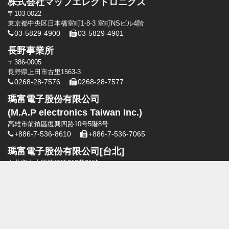
株式会社マップエレクトロニクス
〒103-0022
東京都中央区日本橋室町1-8-3 室町NSビル4階
03-5829-4900
03-5829-4901
長野事業所
〒386-0005
長野県上田市古里1563-3
0268-28-7576
0268-28-7577
瑪富電子股份有限公司
(M.A.P electronics Taiwan Inc.)
高雄市前鎮區復興四路10号5階8号
+886-7-536-8610
+886-7-536-7065
瑪富電子股份有限公司[台北]
台北市中山區龍江路318巷21號
+886-2-2506-0330
+886-2-2506-0330
瑪富電子股份有限公司[台中]
台中市太平區旱溪東路二段108號8樓
+886-4-2391-1821