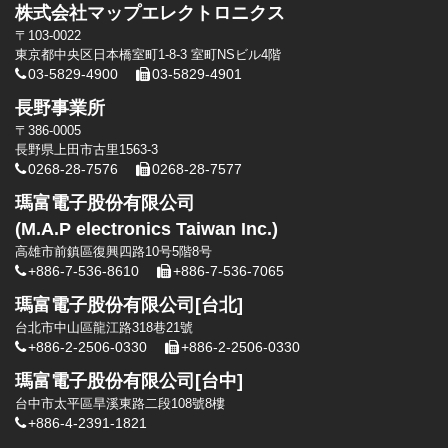
株式会社マップエレクトロニクス
〒103-0022
東京都中央区日本橋室町1-8-3 室町NSビル4階
03-5829-4900
03-5829-4901
長野事業所
〒386-0005
長野県上田市古里1563-3
0268-28-7576
0268-28-7577
瑪富電子股份有限公司
(M.A.P electronics Taiwan Inc.)
高雄市前鎮區復興四路10号5階8号
+886-7-536-8610
+886-7-536-7065
瑪富電子股份有限公司[台北]
台北市中山區龍江路318巷21號
+886-2-2506-0330
+886-2-2506-0330
瑪富電子股份有限公司[台中]
台中市太平區旱溪東路二段108號8樓
+886-4-2391-1821