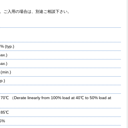
す。ご入用の場合は、別途ご相談下さい。
% (typ.)
ax.)
ax.)
(min.)
p.)
o 70℃ （Derate linearly from 100% load at 40℃ to 50% load at
）
o 85℃
95%