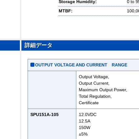
Storage Humidity:
0 to 
MTBF:
100,0
詳細データ
OUTPUT VOLTAGE AND CURRENT RANGE
Output Voltage,
Output Current,
Maximum Output Power,
Total Regulation,
Certificate
SPU151A-105
12.0VDC
12.5A
150W
±5%