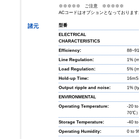
※※※※※ ご注意 ※※※※※
ACコードはオプションとなっておりま
型番
諸元
ELECTRICAL
CHARACTERISTICS
Efficiency:
88~91
Line Regulation:
1% (m
Load Regulation:
5% (m
Hold-up Time:
16mS 
Output ripple and noise:
1% (ty
ENVIRONMENTAL
Operating Temperature:
-20 t
70℃
Storage Temperature:
-40 t
Operating Humidity:
0 to 