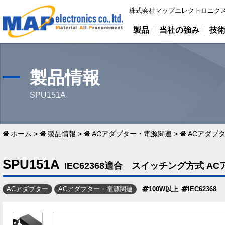
株式会社マップエレクトロニクス
製品
当社の強み
技
製品情報
SPU151A
ホーム
>
製品情報
>
ACアダプター・電源関連
>
ACアダプ
SPU151A
IEC62368適合 スイッチング方式 A
ACアダプター
ACアダプター・電源関連
100W以上
IEC62368