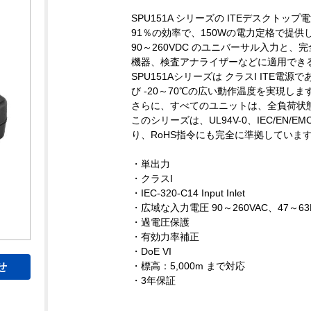
SPU151A シリーズの ITEデスクトップ
91％の効率で、150Wの電力定格で提供
90～260VDC のユニバーサル入力と
機器、検査アナライザーなどに適用できる
SPU151Aシリーズは クラスI IT
び -20～70℃の広い動作温度を実現しま
さらに、すべてのユニットは、全負荷状
このシリーズは、UL94V-0、IEC/EN/E
り、RoHS指令にも完全に準拠していま
・単出力
・クラスI
・IEC-320-C14 Input Inlet
・広域な入力電圧 90～260VAC、47～63
・過電圧保護
・有効力率補正
・DoE VI
・標高：5,000m まで対応
せ
・3年保証