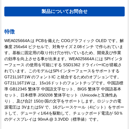
製品についてお問合せ
特徴
WEA025664A は PCBを備えた COGグラフィック OLED です。解
像度 256x64 ピクセルで、対角サイズ 2.08インチ で作られていま
す。基板に固定用の取り付け穴が付いているため、開発及び作業
の効率を向上させる事が出来ます。WEA025664A には SPIインタ
ーフェース の使用を可能にする SSD1362 ドライバーICが搭載さ
れています。このモデルはSPIインターフェースをサポートする
GT21L16T1W のフォントIC と統合するためのオプションです。
GT21L16T1W は、15x16ドットのフォントチップです。中国語標
準 GB12345 繁体字 中国語文字セット、BIG5 繁体字 中国語基本
セット、日本標準 JIS0208 繁体字セット（Unicodeと互換性あ
り）、及び合計 150か国の文字をサポートします。ロジックの電
源電圧は 3Vまたは5V で、16グレースケール（4ビット）をサポー
トして、デューティ1/64を駆動して、チェックボード電流が 50％
のディスプレイは 90mA @ 3.3VDD（標準値）です。