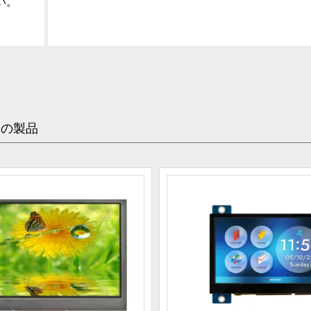
い。
めの製品