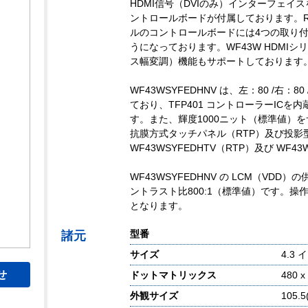
HDMI信号（DVIのみ）インターフェイス
ントロールボードが付属しております。Ras
ルのコントロールボードには4つの取り
うになっております。WF43W HDMI
ス幅変調）機能もサポートしております
WF43WSYFEDHNV は、左：80 /右：
ており、TFP401 コントローラーICを
す。また、輝度1000ニット（標準値）を
抗膜方式タッチパネル（RTP）及び投影
WF43WSYFEDHTV（RTP）及び WF4
WF43WSYFEDHNV の LCM（VD
ントラスト比800:1（標準値）です。操作温度
となります。
型番
諸元
サイズ
4.3 
せ
ドットマトリックス
480 
外観サイズ
105.5