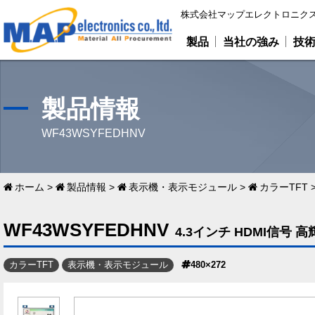
株式会社マップエレクトロニクス
製品
当社の強み
技
製品情報
WF43WSYFEDHNV
ホーム
>
製品情報
>
表示機・表示モジュール
>
カラーTFT
WF43WSYFEDHNV
4.3インチ HDMI信号 高輝
カラーTFT
表示機・表示モジュール
480×272