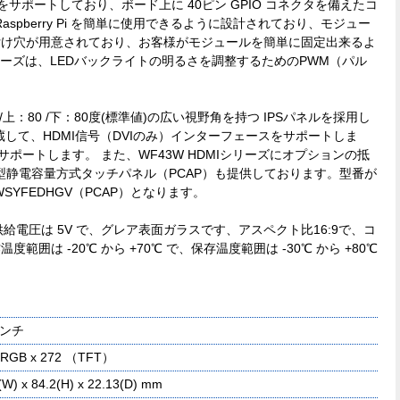
をサポートしており、ボード上に 40ピン GPIO コネクタを備えたコ
pberry Pi を簡単に使用できるように設計されており、モジュー
付け穴が用意されており、お客様がモジュールを簡単に固定出来るよ
シリーズは、LEDバックライトの明るさを調整するためのPWM（パル
。
80 /上：80 /下：80度(標準値)の広い視野角を持つ IPSパネルを採用し
内蔵して、HDMI信号（DVIのみ）インターフェースをサポートしま
サポートします。 また、WF43W HDMIシリーズにオプションの抵
型静電容量方式タッチパネル（PCAP）も提供しております。型番が
3WSYFEDHGV（PCAP）となります。
D）の供給電圧は 5V で、グレア表面ガラスです、アスペクト比16:9で、コ
範囲は -20℃ から +70℃ で、保存温度範囲は -30℃ から +80℃
インチ
x RGB x 272 （TFT）
(W) x 84.2(H) x 22.13(D) mm