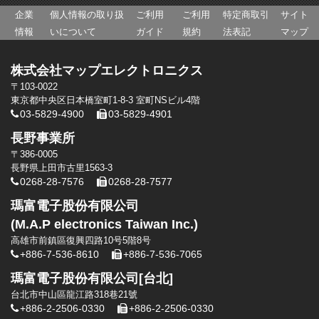
企業
個人情報の取り扱
ご利用
ご利用
特定商取引
サイト
情報
いについて
ガイド
規約
法表記
マップ
株式会社マップエレクトロニクス
〒103-0022
東京都中央区日本橋室町1-8-3 室町NSビル4階
03-5829-4900
03-5829-4901
長野事業所
〒386-0005
長野県上田市古里1563-3
0268-28-7576
0268-28-7577
瑪富電子股份有限公司
(M.A.P electronics Taiwan Inc.)
高雄市前鎮區復興四路10号5階8号
+886-7-536-8610
+886-7-536-7065
瑪富電子股份有限公司[台北]
台北市中山區龍江路318巷21號
+886-2-2506-0330
+886-2-2506-0330