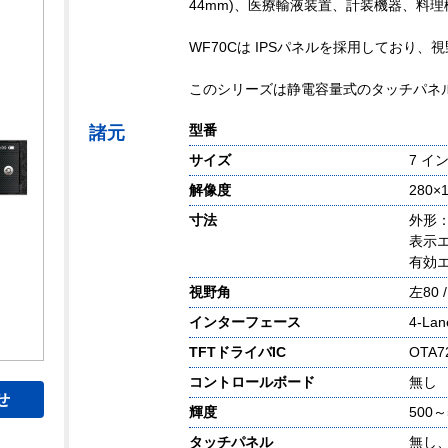
44mm)、医療輸液装置、計装機器、料
WF70Cは IPSパネルを採用しており
このシリーズは静電容量式のタッチパネ
型番
諸元
サイズ
7 イ
解像度
280×1
寸法
外形：3
表示エリ
有効エ
視野角
左80 
インターフェース
4-Lan
TFTドライバIC
OTA
コントロールボード
無し
せ
輝度
500～
タッチパネル
無し、