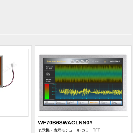
WF70B6SWAGLNN0#
T
表示機・表示モジュール
カラーTFT