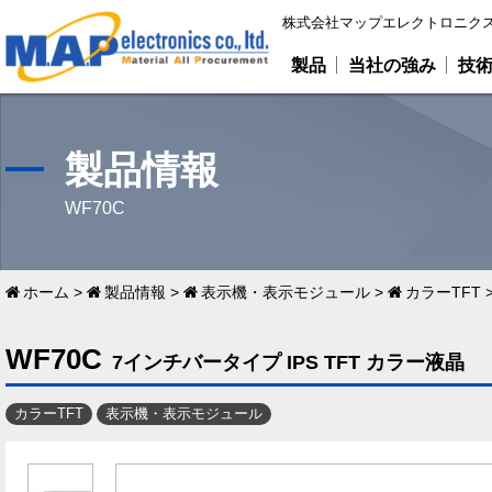
株式会社マップエレクトロニクス
製品
当社の強み
技
製品情報
WF70C
ホーム
>
製品情報
>
表示機・表示モジュール
>
カラーTFT
WF70C
7インチバータイプ IPS TFT カラー液晶
カラーTFT
表示機・表示モジュール