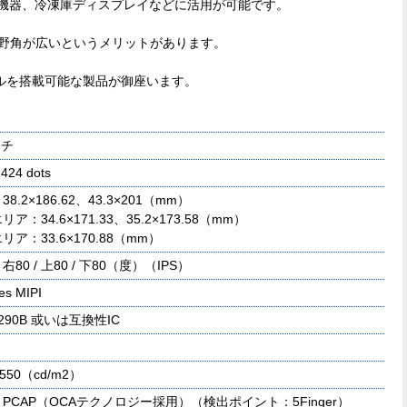
理機器、冷凍庫ディスプレイなどに活用が可能です。
、視野角が広いというメリットがあります。
ルを搭載可能な製品が御座います。
ンチ
424 dots
8.2×186.62、43.3×201（mm）
ア：34.6×171.33、35.2×173.58（mm）
リア：33.6×170.88（mm）
/ 右80 / 上80 / 下80（度）（IPS）
es MIPI
7290B 或いは互換性IC
550（cd/m2）
PCAP（OCAテクノロジー採用）（検出ポイント：5Finger）