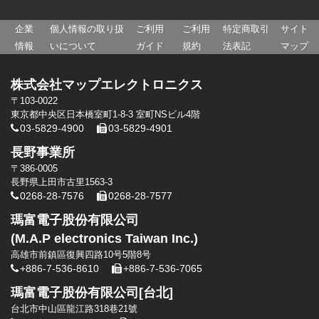
企業
個人情報の取り扱
ご利用
ご利用
特定商取引
サイト
情報
いについて
ガイド
規約
法表記
マップ
株式会社マップエレクトロニクス
〒103-0022
東京都中央区日本橋室町1-8-3 室町NSビル4階
03-5829-4900
03-5829-4901
長野事業所
〒386-0005
長野県上田市古里1563-3
0268-28-7576
0268-28-7577
瑪富電子股份有限公司
(M.A.P electronics Taiwan Inc.)
高雄市前鎮區復興四路10号5階8号
+886-7-536-8610
+886-7-536-7065
瑪富電子股份有限公司[台北]
台北市中山區龍江路318巷21號