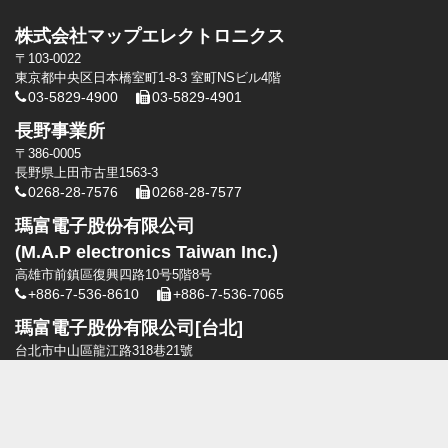
株式会社マップエレクトロニクス
〒103-0022
東京都中央区日本橋室町1-8-3 室町NSビル4階
03-5829-4900
03-5829-4901
長野事業所
〒386-0005
長野県上田市古里1563-3
0268-28-7576
0268-28-7577
瑪富電子股份有限公司
(M.A.P electronics Taiwan Inc.)
高雄市前鎮區復興四路10号5階8号
+886-7-536-8610
+886-7-536-7065
瑪富電子股份有限公司[台北]
台北市中山區龍江路318巷21號
+886-2-2506-0330
+886-2-2506-0330
瑪富電子股份有限公司[台中]
台中市太平區旱溪東路二段108號8樓
+886-4-2391-1821