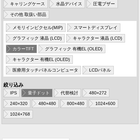
キャリングケース
水晶デバイス
圧電ブザー
その他 取扱い部品
メモリインピクセル(MIP)
スマートディスプレイ
グラフィック 液晶 (LCD)
キャラクター 液晶 (LCD)
カラーTFT
グラフィック 有機EL (OLED)
キャラクター 有機EL (OLED)
医療用タッチパネルコンピュータ
LCDパネル
絞り込み
IPS
量子ドット
代替検討
480×272
240×320
480×480
800×480
1024×600
1024×768