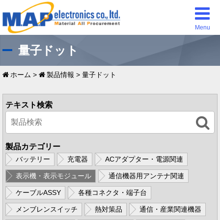
Menu
量子ドット
ホーム
>
製品情報
>
量子ドット
テキスト検索
製品カテゴリー
バッテリー
充電器
ACアダプター・電源関連
表示機・表示モジュール
通信機器用アンテナ関連
ケーブルASSY
各種コネクタ・端子台
メンブレンスイッチ
熱対策品
通信・産業関連機器