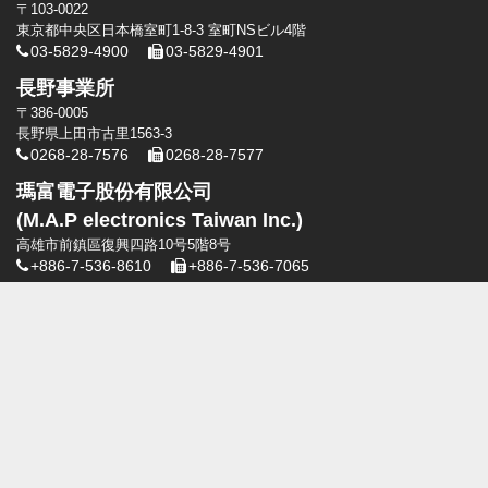
〒103-0022
東京都中央区日本橋室町1-8-3 室町NSビル4階
03-5829-4900
03-5829-4901
長野事業所
〒386-0005
長野県上田市古里1563-3
0268-28-7576
0268-28-7577
瑪富電子股份有限公司
(M.A.P electronics Taiwan Inc.)
高雄市前鎮區復興四路10号5階8号
+886-7-536-8610
+886-7-536-7065
瑪富電子股份有限公司[台北]
台北市中山區龍江路318巷21號
+886-2-2506-0330
+886-2-2506-0330
瑪富電子股份有限公司[台中]
台中市太平區旱溪東路二段108號8樓
+886-4-2391-1821
エレクトロニクス技術総合商社 株式会社マップエレクトロニクス