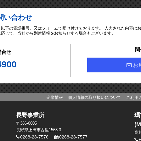
問い合わせ
、以下の電話番号、又はフォームで受け付けております。 入力された内容は
に応じて、当社から別途情報をお知らせする場合もございます。
問
問合せ
4900
お
企業情報
個人情報の取り扱いについて
ご利用
長野事業所
瑪
〒386-0005
(M
長野県上田市古里1563-3
高
0268-28-7576
0268-28-7577
+