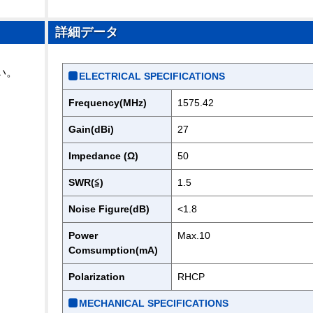
詳細データ
い。
ELECTRICAL SPECIFICATIONS
Frequency(MHz)
1575.42
Gain(dBi)
27
Impedance (Ω)
50
SWR(≦)
1.5
Noise Figure(dB)
<1.8
Power
Max.10
Comsumption(mA)
Polarization
RHCP
MECHANICAL SPECIFICATIONS