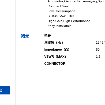
・Automotile,Geographic surveying,Spor
・Compact Size
・Low Comsumption
・Built-in SAW Filter
・High Gain,High Performance
・Easy installatoin
型番
諸元
周波数（Hz）
1545
Impedance（Ω）
50
VSWR（MAX）
1.5
CONNECTOR
せ