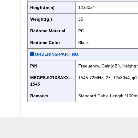
Height(mm)
12x30x4
Weight(g.)
35
Redome Material
PC
Redome Color
Black
ORDERING PART NO.
P/N
Frequency, Gain(dBi), Height
MEGPS-521XSAXX-
1545.72MHz, 27, 12x30x4, φ1.
1545
Remarks
Standard Cable Length:*100