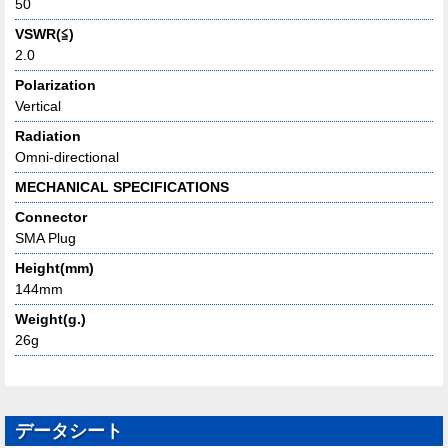
50
VSWR(≦)
2.0
Polarization
Vertical
Radiation
Omni-directional
MECHANICAL SPECIFICATIONS
Connector
SMA Plug
Height(mm)
144mm
Weight(g.)
26g
データシート