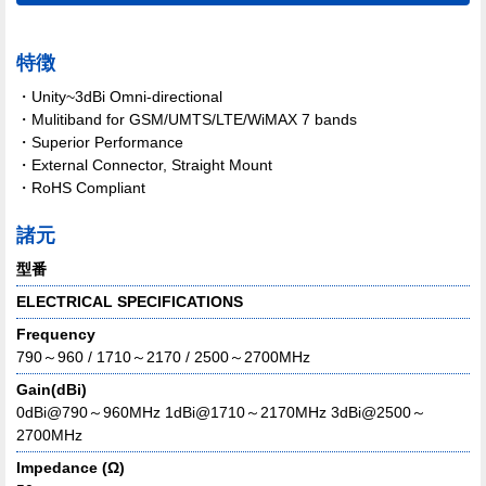
特徴
・Unity~3dBi Omni-directional
・Mulitiband for GSM/UMTS/LTE/WiMAX 7 bands
・Superior Performance
・External Connector, Straight Mount
・RoHS Compliant
諸元
型番
ELECTRICAL SPECIFICATIONS
Frequency
790～960 / 1710～2170 / 2500～2700MHz
Gain(dBi)
0dBi@790～960MHz 1dBi@1710～2170MHz 3dBi@2500～
2700MHz
Impedance (Ω)