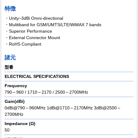
特徴
・Unity~3dBi Omni-directional
・Mulitiband for GSM/UMTS/LTE/WiMAX 7 bands
・Superior Performance
・External Connector Mount
・RoHS Compliant
諸元
型番
ELECTRICAL SPECIFICATIONS
Frequency
790～960 / 1710～2170 / 2500～2700MHz
Gain(dBi)
0dBi@790～960MHz 1dBi@1710～2170MHz 3dBi@2500～
2700MHz
Impedance (Ω)
50