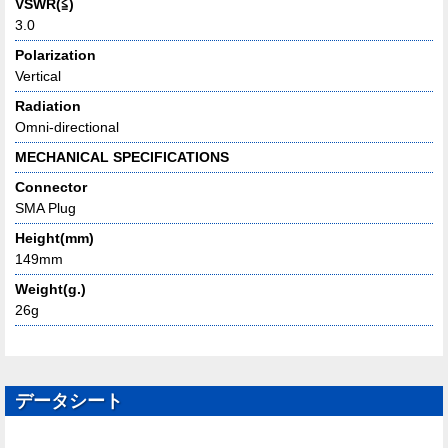
VSWR(≦)
3.0
Polarization
Vertical
Radiation
Omni-directional
MECHANICAL SPECIFICATIONS
Connector
SMA Plug
Height(mm)
149mm
Weight(g.)
26g
データシート