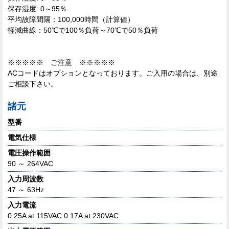
保存湿度: 0～95％
平均故障間隔：100,000時間（計算値）
軽減曲線：50℃で100％負荷～70℃で50％負荷
※※※※※ ご注意 ※※※※※
ACコードはオプションとなっております。ご入用の場合は、別途
ご相談下さい。
諸元
型番
電気仕様
電圧操作範囲
90 ～ 264VAC
入力周波数
47 ～ 63Hz
入力電流
0.25A at 115VAC 0.17A at 230VAC