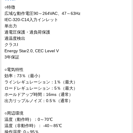
○特徴
広域な動作電圧90～264VAC、47～63Hz
IEC-320-C14入力インレット
単出力
過電圧保護・過負荷保護
過温度検出
クラスI
Energy Star2.0, CEC Level V
3年保証
○電気特性
効率：73％（最小）
ラインレギュレーション：1％（最大）
ロードレギュレーション：5％（最大）
ホールドアップ時間：16ms（通常）
出力リップルノイズ：0.5％（通常）
○周辺環境
温度（動作時）：0～70℃
温度（非動作時）： -40～85℃
操作湿度: 0～95％