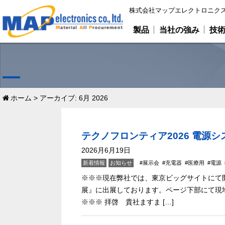
株式会社マップエレクトロニクス
製品
当社の強み
技
ホーム
>
アーカイブ: 6月 2026
テクノフロンティア2026 電源
2026月6月19日
新着情報
お知らせ
展示会
充電器
医療用
電源
※※※現在弊社では、東京ビッグサイトにて開
展』に出展しております。ページ下部にて現
※※※ 拝啓 貴社ますま […]