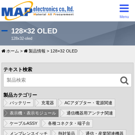
Menu
128×32 OLED
128x32-oled
ホーム
>
製品情報
>
128×32 OLED
テキスト検索
製品カテゴリー
バッテリー
充電器
ACアダプター・電源関連
表示機・表示モジュール
通信機器用アンテナ関連
ケーブルASSY
各種コネクタ・端子台
メンブレンスイッチ
熱対策品
通信・産業関連機器